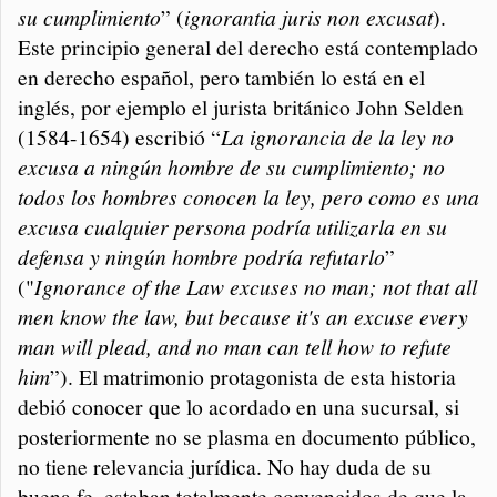
su cumplimiento
” (
i
gnorantia juris non excusat
).
Este principio general del derecho está contemplado
en derecho español, pero también lo está en el
inglés, por ejemplo el jurista británico
John Selden
(1584-1654) escribió “
La ignorancia de la ley no
excusa a ningún hombre de su cumplimiento; no
todos los hombres conocen la ley, pero como es una
excusa cualquier persona podría utilizarla en su
defensa y ningún hombre podría refutarlo
”
("
Ignorance of the Law excuses no man; not that all
men know the law, but because it's an excuse every
man will plead, and no man can tell how to refute
him
”). El matrimonio protagonista de esta historia
debió conocer que lo acordado en una sucursal, si
posteriormente no se plasma en documento público,
no tiene relevancia jurídica. No hay duda de su
buena fe, estaban totalmente convencidos de que la