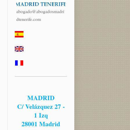
abogado@abogadosmadri
dtenerife.com
MADRID
C/ Velázquez 27 -
1 Izq
28001
Madrid