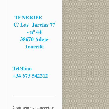
TENERIFE
C/ Las Jarcias 77
- nº 44
38670 Adeje
Tenerife
Teléfono
+34 673 542212
Contactar y concertar